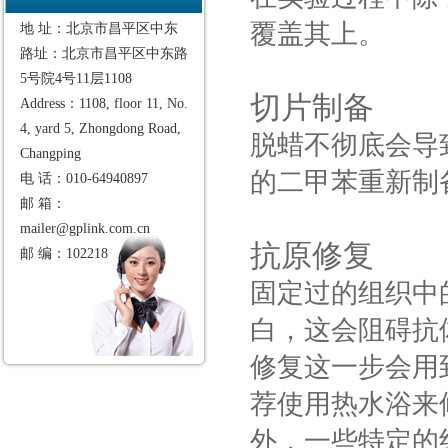
覆盖其上。
地 址：北京市昌平区中东
路址：北京市昌平区中东路
5号院4号11层1108
切片制备
Address：1108, floor 11, No.
4, yard 5, Zhongdong Road,
脱蜡不彻底会导
Changping
的二甲苯重新制
电 话：010-64940897
邮 箱：
mailer@gplink.com.cn
抗原修复
邮 编：102218
固定过的组织中
白，这会阻碍抗
修复这一步会用
荐使用热水浴来
外，一些特定的