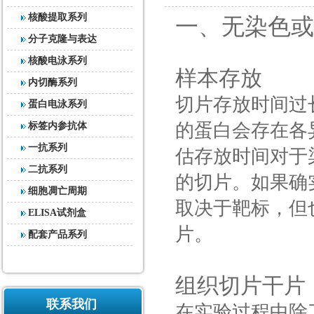
核酸提取系列
一、无染色
分子克隆与表达
核酸电泳系列
样本存放
内切酶系列
切片存放时间过
蛋白电泳系列
的蛋白会存在各
标签内参抗体
一抗系列
估存放时间对于
二抗系列
的切片。如果确
细胞凋亡周期
取决于靶标，但
ELISA试剂盒
片。
配套产品系列
组织切片干片
联系我们
在实验过程中除