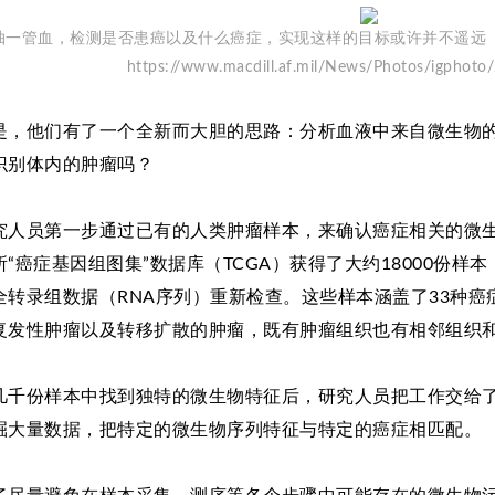
一管血，检测是否患癌以及什么癌症，实现这样的目标或许并不遥远（图片来源：Ma
https://www.macdill.af.mil/News/Photos/igpho
是，他们有了一个全新而大胆的思路：分析血液中来自微生物
识别体内的肿瘤吗？
究人员第一步通过已有的人类肿瘤样本，来确认癌症相关的微
所“癌症基因组图集”数据库（TCGA）获得了大约18000份样
全转录组数据（RNA序列）重新检查。这些样本涵盖了33种癌症
复发性肿瘤以及转移扩散的肿瘤，既有肿瘤组织也有相邻组织
几千份样本中找到独特的微生物特征后，研究人员把工作交给
掘大量数据，把特定的微生物序列特征与特定的癌症相匹配。