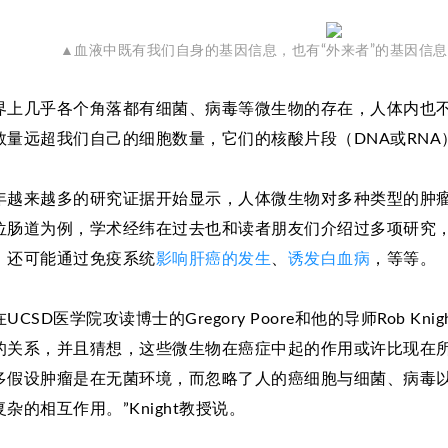
▲血液中既有我们自身的基因信息，也有“外来者”的基因信息（
界上几乎各个角落都有细菌、病毒等微生物的存在，人体内也
数量远超我们自己的细胞数量，它们的核酸片段（DNA或RN
年越来越多的研究证据开始显示，人体微生物对多种类型的肿瘤
位肠道为例，学术经纬在过去也和读者朋友们介绍过多项研究
，还可能通过免疫系统
影响肝癌的发生
、
诱发白血病
，等等。
UCSD医学院攻读博士的Gregory Poore和他的导师Rob K
的关系，并且猜想，这些微生物在癌症中起的作用或许比现在所
多假设肿瘤是在无菌环境，而忽略了人的癌细胞与细菌、病毒
复杂的相互作用。”Knight教授说。