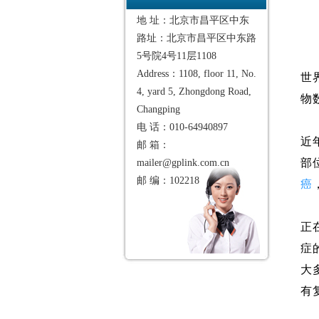
地 址：北京市昌平区中东
路址：北京市昌平区中东路
5号院4号11层1108
Address：1108, floor 11, No.
世
4, yard 5, Zhongdong Road,
物
Changping
电 话：010-64940897
近
邮 箱：
mailer@gplink.com.cn
部
邮 编：102218
癌
正在
症
大
有