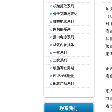
核酸提取系列
顶
分子克隆与表达
（
核酸电泳系列
对
内切酶系列
症
蛋白电泳系列
我
标签内参抗体
验
一抗系列
患
二抗系列
细胞凋亡周期
正
ELISA试剂盒
疾
配套产品系列
现
或
者
联系我们