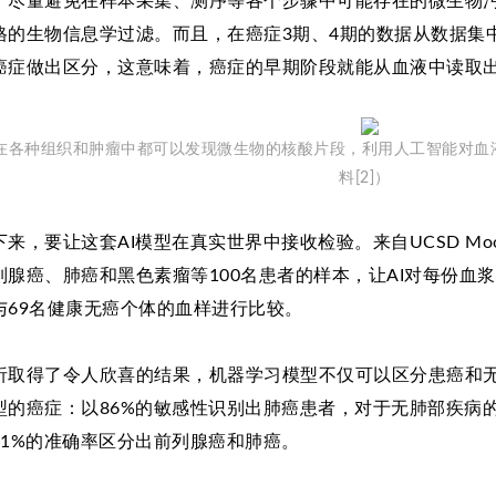
了尽量避免在样本采集、测序等各个步骤中可能存在的微生物
格的生物信息学过滤。而且，在癌症3期、4期的数据从数据集
癌症做出区分，这意味着，癌症的早期阶段就能从血液中读取
在各种组织和肿瘤中都可以发现微生物的核酸片段，利用人工智能对血
料[2]）
下来，要让这套AI模型在真实世界中接收检验。来自UCSD Mo
列腺癌、肺癌和黑色素瘤等100名患者的样本，让AI对每份血
与69名健康无癌个体的血样进行比较。
析取得了令人欣喜的结果，机器学习模型不仅可以区分患癌和
型的癌症：以86%的敏感性识别出肺癌患者，对于无肺部疾病
81%的准确率区分出前列腺癌和肺癌。