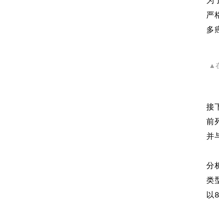
为
严
多
▲
接
前
并
分
类
以