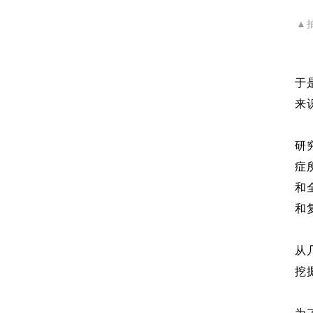
▲抽
于
来
研
症
和
和
从
挖